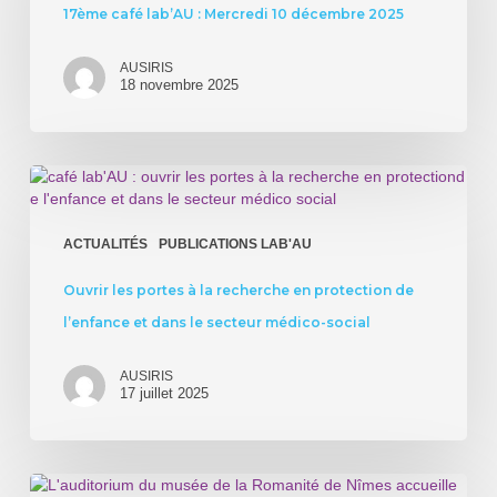
10
17ème café lab’AU : Mercredi 10 décembre 2025
décembre
2025
AUSIRIS
18 novembre 2025
Ouvrir
les
portes
à
ACTUALITÉS
PUBLICATIONS LAB'AU
la
recherche
Ouvrir les portes à la recherche en protection de
en
l’enfance et dans le secteur médico-social
protection
de
l’enfance
AUSIRIS
17 juillet 2025
et
dans
le
secteur
6èmes
médico-