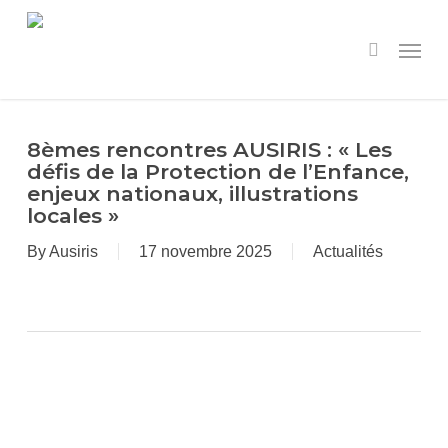
Skip
to
Menu
search
main
content
8èmes rencontres AUSIRIS : « Les
défis de la Protection de l’Enfance,
enjeux nationaux, illustrations
locales »
By
Ausiris
17 novembre 2025
Actualités