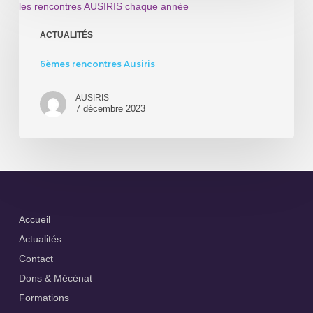
rencontres
social
Ausiris
ACTUALITÉS
6èmes rencontres Ausiris
AUSIRIS
7 décembre 2023
Accueil
Actualités
Contact
Dons & Mécénat
Formations