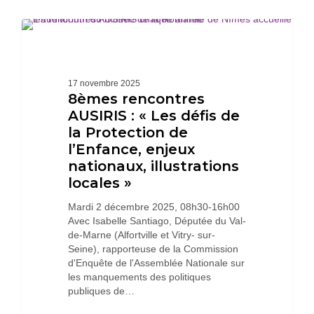
8èmes
rencontres
ACTUALITÉS
AUSIRIS
:
«
17 novembre 2025
Les
8èmes rencontres
défis
AUSIRIS : « Les défis de
de
la Protection de
la
l’Enfance, enjeux
Protection
nationaux, illustrations
de
l’Enfance,
locales »
enjeux
Mardi 2 décembre 2025, 08h30-16h00
nationaux,
Avec Isabelle Santiago, Députée du Val-
illustrations
de-Marne (Alfortville et Vitry- sur-
locales
Seine), rapporteuse de la Commission
»
d'Enquête de l'Assemblée Nationale sur
les manquements des politiques
publiques de…