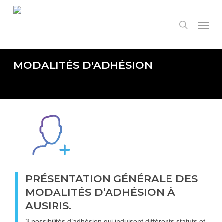
Skip
to
Menu
search
main
content
MODALITÉS D'ADHÉSION
PRÉSENTATION GÉNÉRALE DES
MODALITÉS D’ADHÉSION À
AUSIRIS.
3 possibilités d’adhésion qui induisent différents statuts et