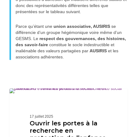
donc des représentativités différentes telles que
présentées sur le tableau suivant.
Parce qu’étant une
union associative, AUSIRIS
se
différencie d’un groupe hégémonique voire même d’un
GESMS. Le
respect des gouvernances, des histoires,
des savoir-faire
constitue le socle indestructible et
inaliénable des valeurs partagées par
AUSIRIS
et les
associations adhérentes.
Ouvrir
les
ACTUALITÉS
portes
à
la
17 juillet 2025
recherche
Ouvrir les portes à la
en
recherche en
protection