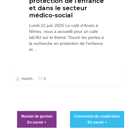
protection de l’enfance
de
et dans le secteur
l’enfance
médico-social
et
dans
Lundi 22 juin 2025 Le café d'Anaïs à
le
Nîmes, nous a accueilli pour un café
secteur
lab'AU sur le thème "Ouvrir les portes à
médico-
la recherche en protection de l'enfance
social
et…
0
Ausiris
Mandat de gestion
Convention de coopération
En savoir +
En savoir +