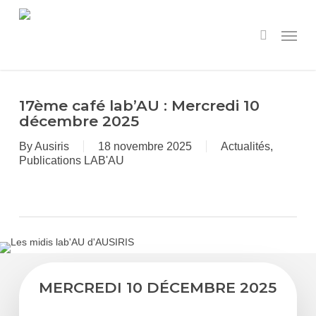
Skip
to
Menu
search
main
content
17ème café lab’AU : Mercredi 10
décembre 2025
By
Ausiris
18 novembre 2025
Actualités
,
Publications LAB'AU
MERCREDI 10 DÉCEMBRE 2025