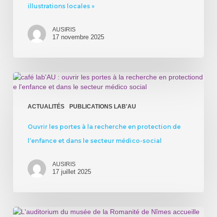
la
illustrations locales »
Protection
de
AUSIRIS
l’Enfance,
17 novembre 2025
enjeux
nationaux,
illustrations
locales
Ouvrir
»
les
portes
à
ACTUALITÉS
PUBLICATIONS LAB'AU
la
recherche
Ouvrir les portes à la recherche en protection de
en
l’enfance et dans le secteur médico-social
protection
de
l’enfance
AUSIRIS
17 juillet 2025
et
dans
le
secteur
6èmes
médico-