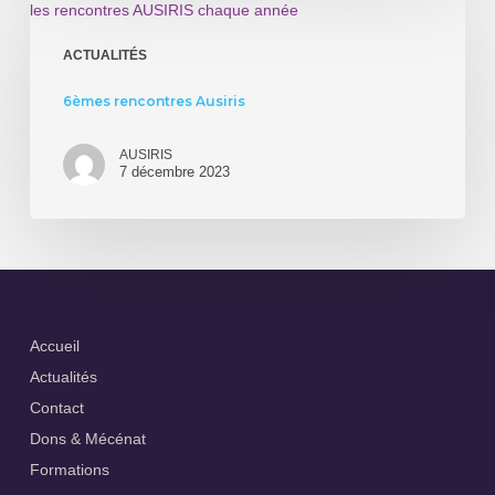
rencontres
social
Ausiris
ACTUALITÉS
6èmes rencontres Ausiris
AUSIRIS
7 décembre 2023
Accueil
Actualités
Contact
Dons & Mécénat
Formations