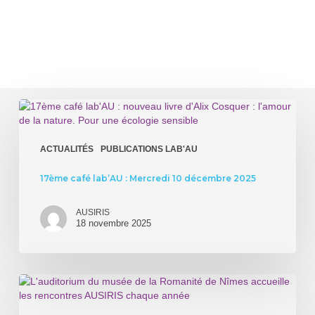
17ème
café
lab’AU
:
ACTUALITÉS
PUBLICATIONS LAB'AU
Mercredi
10
17ème café lab’AU : Mercredi 10 décembre 2025
décembre
2025
AUSIRIS
18 novembre 2025
8èmes
rencontres
AUSIRIS