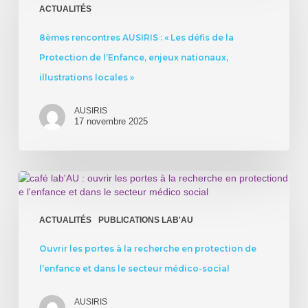
:
ACTUALITÉS
«
Les
8èmes rencontres AUSIRIS : « Les défis de la
défis
Protection de l’Enfance, enjeux nationaux,
de
la
illustrations locales »
Protection
de
AUSIRIS
l’Enfance,
17 novembre 2025
enjeux
nationaux,
illustrations
locales
Ouvrir
»
les
portes
à
ACTUALITÉS
PUBLICATIONS LAB'AU
la
recherche
Ouvrir les portes à la recherche en protection de
en
l’enfance et dans le secteur médico-social
protection
de
l’enfance
AUSIRIS