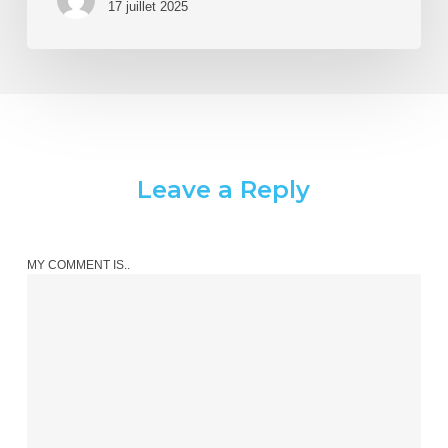
17 juillet 2025
et
dans
le
secteur
médico-
social
Leave a Reply
MY COMMENT IS..