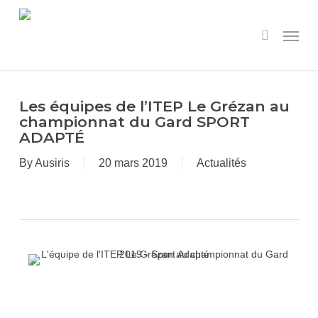
Skip
to
Menu
search
main
content
Les équipes de l’ITEP Le Grézan au
championnat du Gard SPORT
ADAPTÉ
By
Ausiris
20 mars 2019
Actualités