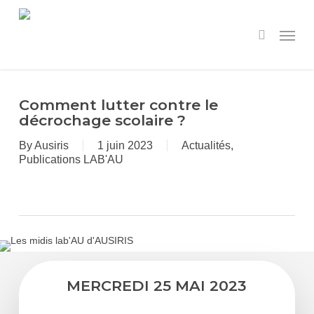
Skip
to
Menu
search
main
content
Comment lutter contre le
décrochage scolaire ?
By
Ausiris
1 juin 2023
Actualités
,
Publications LAB'AU
MERCREDI 25 MAI 2023