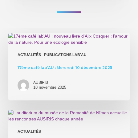
17ème
café
lab’AU
:
ACTUALITÉS
PUBLICATIONS LAB'AU
Mercredi
10
17ème café lab’AU : Mercredi 10 décembre 2025
décembre
2025
AUSIRIS
18 novembre 2025
8èmes
rencontres
AUSIRIS
:
ACTUALITÉS
«