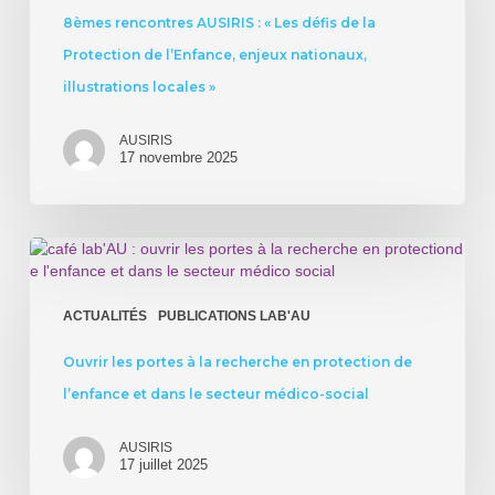
Les
8èmes rencontres AUSIRIS : « Les défis de la
défis
Protection de l’Enfance, enjeux nationaux,
de
la
illustrations locales »
Protection
de
AUSIRIS
l’Enfance,
17 novembre 2025
enjeux
nationaux,
illustrations
locales
Ouvrir
»
les
portes
à
ACTUALITÉS
PUBLICATIONS LAB'AU
la
recherche
Ouvrir les portes à la recherche en protection de
en
l’enfance et dans le secteur médico-social
protection
de
l’enfance
AUSIRIS
17 juillet 2025
et
dans