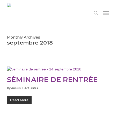
Skip
to
Menu
search
main
content
Monthly Archives
septembre 2018
SÉMINAIRE DE RENTRÉE
By
Ausiris
Actualités
Read More