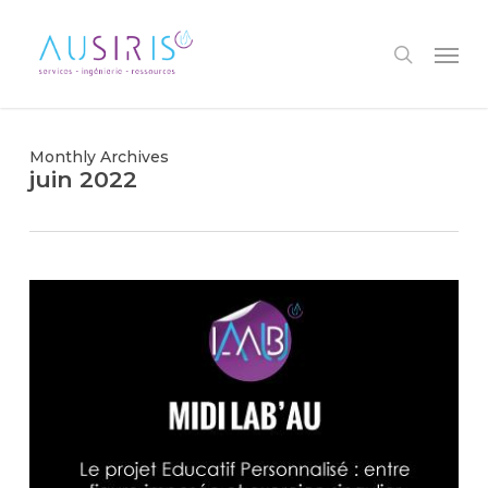
Skip
to
Menu
search
main
content
Monthly Archives
juin 2022