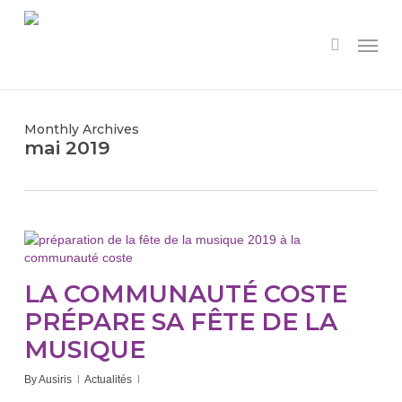
Skip
to
Menu
search
main
content
Monthly Archives
mai 2019
LA COMMUNAUTÉ COSTE
PRÉPARE SA FÊTE DE LA
MUSIQUE
By
Ausiris
Actualités