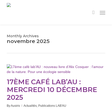
Skip
to
Menu
search
main
content
Monthly Archives
novembre 2025
17ÈME CAFÉ LAB’AU :
MERCREDI 10 DÉCEMBRE
2025
By
Ausiris
Actualités
,
Publications LAB'AU